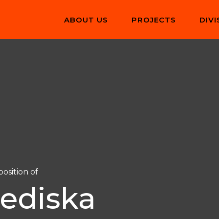
ABOUT US
PROJECTS
DIVI
osition of
řediska