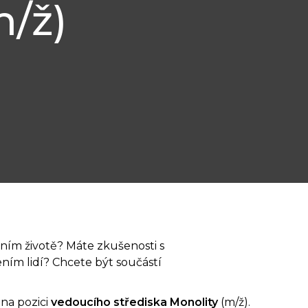
m/ž)
ním životě? Máte zkušenosti s
ním lidí? Chcete být součástí
na pozici
vedoucího střediska Monolity
(m/ž).