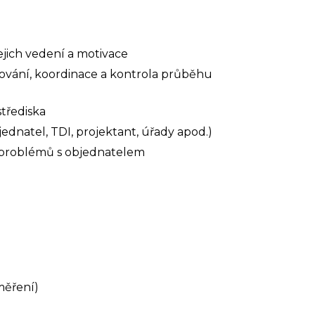
jich vedení a motivace
ánování, koordinace a kontrola průběhu
třediska
ednatel, TDI, projektant, úřady apod.)
 problémů s objednatelem
měření)