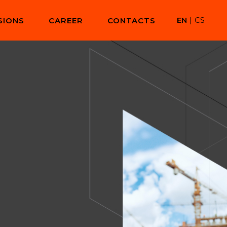
EN
|
CS
SIONS
CAREER
CONTACTS