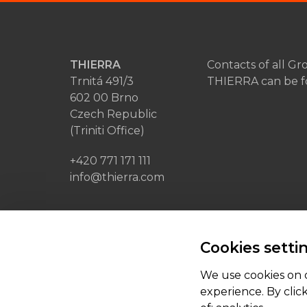
THIERRA
Contacts of all G
Trnitá 491/3
THIERRA can be 
602 00 Brno
Czech Republic
(Triniti Office)
+420 771 171 111
info@thierra.com
member of
Cookies setti
We use cookies on o
experience. By clic
© 2026 THIERRA a.s. | made by
[AnFas]
, pow