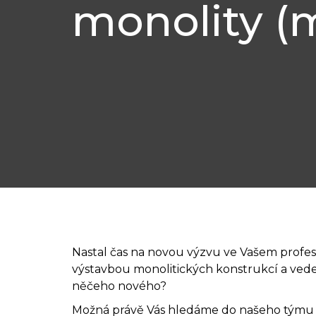
monolity (
Nastal čas na novou výzvu ve Vašem profes
výstavbou monolitických konstrukcí a vede
něčeho nového?
Možná právě Vás hledáme do našeho týmu 