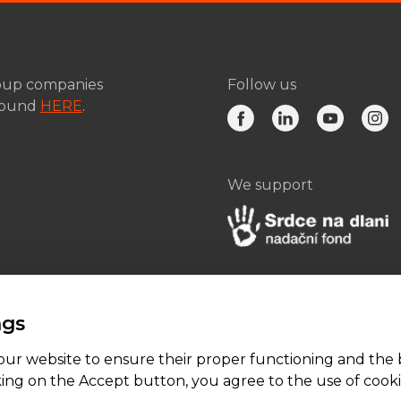
roup companies
Follow us
found
HERE
.
We support
ngs
ur website to ensure their proper functioning and the 
king on the Accept button, you agree to the use of cook
ered by
JellyPot
.