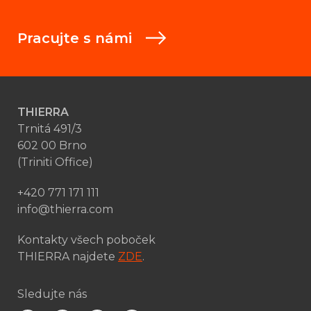
Pracujte s námi
THIERRA
Trnitá 491/3
602 00 Brno
(Triniti Office)
+420 771 171 111
info@thierra.com
Kontakty všech poboček
THIERRA najdete
ZDE
.
Sledujte nás