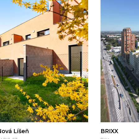
ová Líšeň
BRIXX