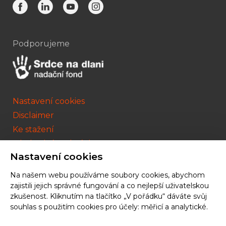
Podporujeme
Nastavení cookies
Disclaimer
Ke stažení
Obchodní podmínky
Nastavení cookies
member of
Na našem webu používáme soubory cookies, abychom
zajistili jejich správné fungování a co nejlepší uživatelskou
zkušenost. Kliknutím na tlačítko „V pořádku“ dáváte svůj
souhlas s použitím cookies pro účely:
měřicí a analytické
.
© 2026 THIERRA a.s. | made by
[AnFas]
, powered