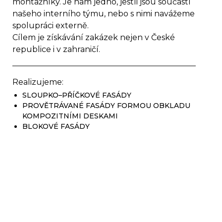
montážníky. Je nám jedno, jestli jsou součástí
našeho interního týmu, nebo s nimi navážeme
spolupráci externě.
Cílem je získávání zakázek nejen v České
republice i v zahraničí.
Realizujeme:
SLOUPKO–PŘÍČKOVÉ FASÁDY
PROVĚTRÁVANÉ FASÁDY FORMOU OBKLADU
KOMPOZITNÍMI DESKAMI
BLOKOVÉ FASÁDY